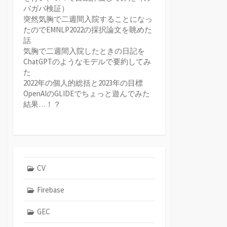
バガバ検証）
突然気胸で二週間入院することになっ
たのでEMNLP2022の採択論文を眺めた
話
気胸で二週間入院したときの日記を
ChatGPTのようなモデルで要約してみ
た
2022年の個人的総括と2023年の目標
OpenAIのGLIDEでちょっと遊んでみた
結果…！？
CV
Firebase
GEC