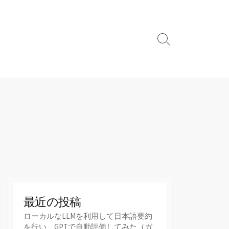
検
索
切
り
替
え
最近の投稿
ローカルなLLMを利用して日本語要約
を行い、GPTで自動評価してみた（ガ