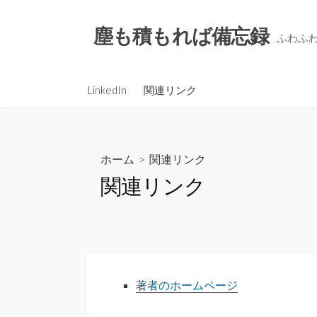
コ
ン
塵も積もれば備忘録
ふわふ
テ
ン
ツ
LinkedIn
関連リンク
へ
ス
キ
ッ
ホーム
> 関連リンク
プ
関連リンク
著者のホームページ