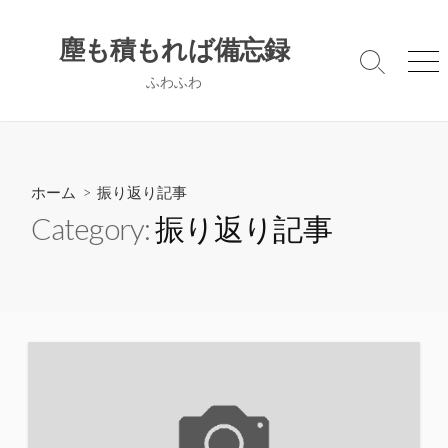
コ
ン
塵も積もれば備忘録
テ
検
メ
ふわふわ
ン
索
ニ
切
ュ
ツ
り
ー
へ
替
ス
え
キ
ホーム
> 振り返り記事
ッ
Category:
振り返り記事
プ