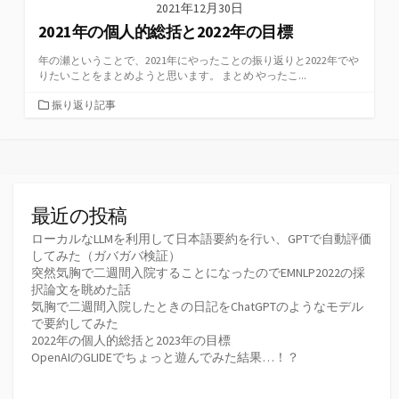
2021年12月30日
2021年の個人的総括と2022年の目標
年の瀬ということで、2021年にやったことの振り返りと2022年でや
りたいことをまとめようと思います。 まとめ やったこ...
カ
振り返り記事
テ
ゴ
リ
ー
最近の投稿
ローカルなLLMを利用して日本語要約を行い、GPTで自動評価
してみた（ガバガバ検証）
突然気胸で二週間入院することになったのでEMNLP2022の採
択論文を眺めた話
気胸で二週間入院したときの日記をChatGPTのようなモデル
で要約してみた
2022年の個人的総括と2023年の目標
OpenAIのGLIDEでちょっと遊んでみた結果…！？