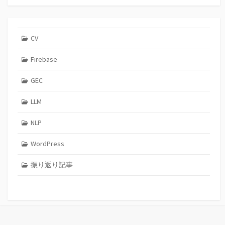
CV
Firebase
GEC
LLM
NLP
WordPress
振り返り記事