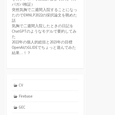
バガバ検証）
突然気胸で二週間入院することになっ
たのでEMNLP2022の採択論文を眺めた
話
気胸で二週間入院したときの日記を
ChatGPTのようなモデルで要約してみ
た
2022年の個人的総括と2023年の目標
OpenAIのGLIDEでちょっと遊んでみた
結果…！？
CV
Firebase
GEC