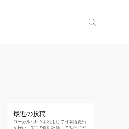
検
索
切
り
替
え
最近の投稿
ローカルなLLMを利用して日本語要約
を行い、GPTで自動評価してみた（ガ