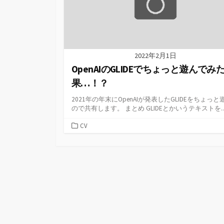
2022年2月1日
OpenAIのGLIDEでちょっと遊んでみ
果…！？
2021年の年末にOpenAIが発表したGLIDEをちょっと
ので共有します。 まとめ GLIDEとかいうテキストを..
カ
CV
テ
ゴ
リ
ー