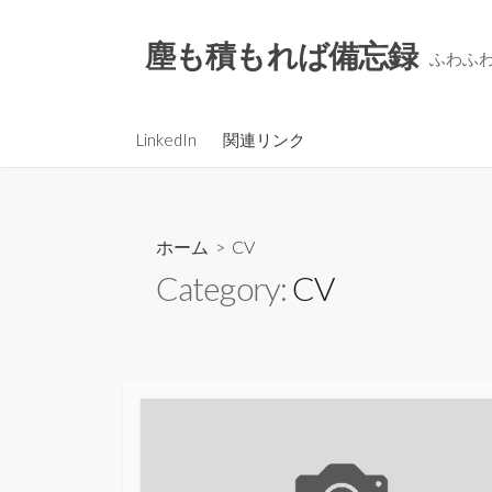
コ
ン
塵も積もれば備忘録
ふわふ
テ
ン
ツ
LinkedIn
関連リンク
へ
ス
キ
ッ
ホーム
> CV
プ
Category:
CV